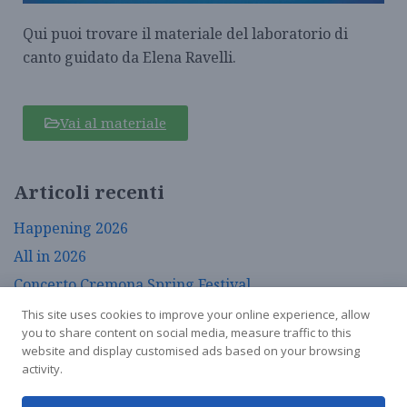
Qui puoi trovare il materiale del laboratorio di
canto guidato da Elena Ravelli.
Vai al materiale
Articoli recenti
Happening 2026
All in 2026
Concerto Cremona Spring Festival
La Moruzzi incontra…
This site uses cookies to improve your online experience, allow
you to share content on social media, measure traffic to this
Calendario aprile e maggio 2026
website and display customised ads based on your browsing
activity.