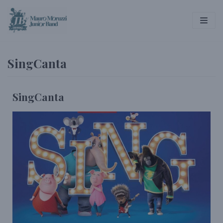
Vai
al
contenuto
SingCanta
SingCanta