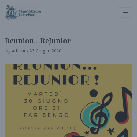
Vai
al
contenuto
Reunion…ReJunior
by
admin
22 Giugno 2020