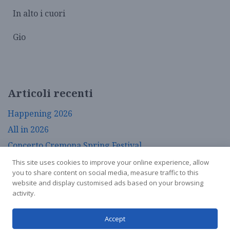
In alto i cuori
Gio
Articoli recenti
Happening 2026
All in 2026
Concerto Cremona Spring Festival
La Moruzzi incontra…
This site uses cookies to improve your online experience, allow
you to share content on social media, measure traffic to this
Calendario aprile e maggio 2026
website and display customised ads based on your browsing
activity.
Associazione Mauro Moruzzi APS - cf. 93065540192
Accept
- via Bardellona 8 26100 Cremona |
Privacy Policy