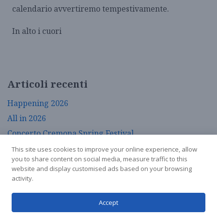
calendario avvertiremo tempestivamente.
In alto i cuori
Articoli recenti
Happening 2026
All in 2026
Concerto Cremona Spring Festival
La Moruzzi incontra…
This site uses cookies to improve your online experience, allow
you to share content on social media, measure traffic to this
Calendario aprile e maggio 2026
website and display customised ads based on your browsing
activity.
Associazione Mauro Moruzzi APS - cf. 93065540192
Accept
- via Bardellona 8 26100 Cremona |
Privacy Policy